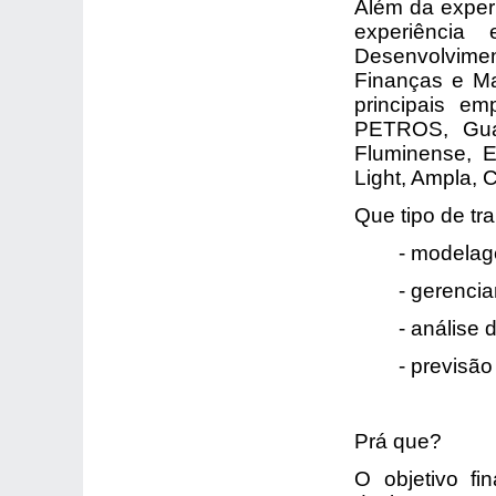
Além da exper
experiência
Desenvolvime
Finanças e Ma
principais e
PETROS, Guar
Fluminense, E
Light, Ampla, 
Que tipo de tr
- modelagem 
- gerenciame
- análise d
- previsão d
Prá que?
O objetivo fi