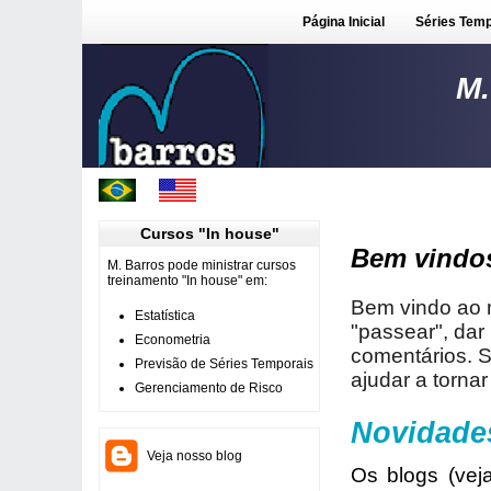
Página Inicial
Séries Temp
M.
Cursos "In house"
Bem vindos
M. Barros pode ministrar cursos
treinamento "In house" em:
Bem vindo ao n
Estatística
"passear", dar
Econometria
comentários. S
Previsão de Séries Temporais
ajudar a tornar 
Gerenciamento de Risco
Novidade
Veja nosso blog
Os blogs (vej