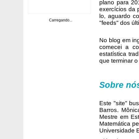
plano para 20
exercícios da 
lo, aguardo c
Carregando...
"feeds" dos últ
No blog em ing
comecei a co
estatística tr
que terminar o 
Sobre nó
Este "site" bu
Barros. Mônic
Mestre em Est
Matemática pe
Universidade E