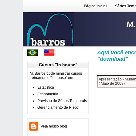
Página Inicial
Séries Temp
M.
Aqui você enc
"download"
Cursos "In house"
M. Barros pode ministrar cursos
treinamento "In house" em:
Apresentação - Mudanç
( Maio de 2009)
Estatística
Econometria
Previsão de Séries Temporais
Gerenciamento de Risco
Veja nosso blog