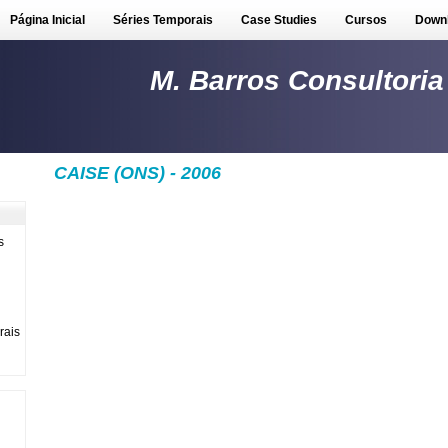
Página Inicial
Séries Temporais
Case Studies
Cursos
Down
M. Barros Consultoria
CAISE (ONS) - 2006
s
rais